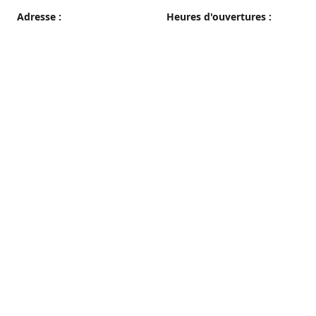
Adresse :
Heures d'ouvertures :
38 grande rue, 89100 Sens
du Mercredi au Samedi
08h00 - 19h00
Plan d'accès
Dimanche
08h00 - 12h30
Lundi et Mardi
Fermé
Nous contacter
03 86 65 10 94
patisseriepautrat@orange.fr
francispautrat.fr