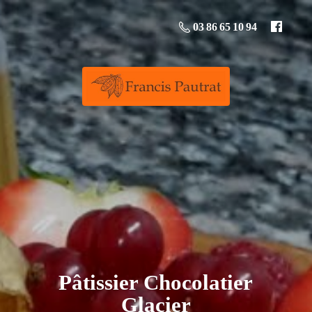
03 86 65 10 94
Pâtissier
Chocolatier
Glacier