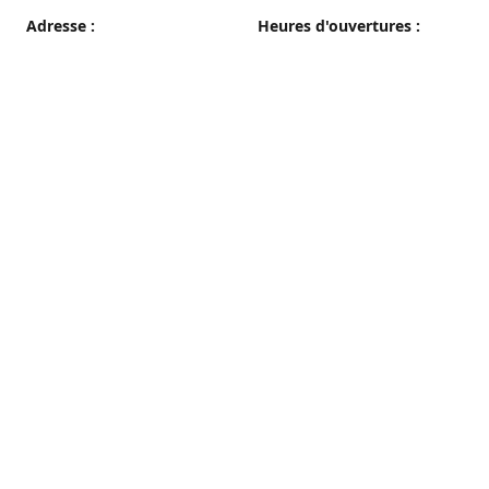
Adresse :
Heures d'ouvertures :
38 grande rue, 89100 Sens
du Mercredi au Samedi
08h00 - 19h00
Plan d'accès
Dimanche
08h00 - 12h30
Lundi et Mardi
Fermé
Nous contacter
03 86 65 10 94
patisseriepautrat@orange.fr
francispautrat.fr