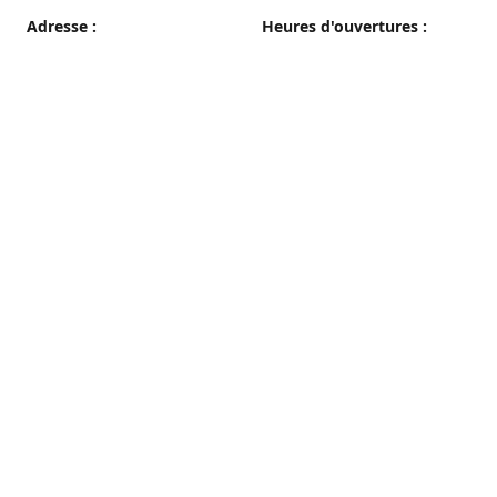
Adresse :
Heures d'ouvertures :
38 grande rue, 89100 Sens
du Mercredi au Samedi
08h00 - 19h00
Plan d'accès
Dimanche
08h00 - 12h30
Lundi et Mardi
Fermé
Nous contacter
03 86 65 10 94
patisseriepautrat@orange.fr
francispautrat.fr