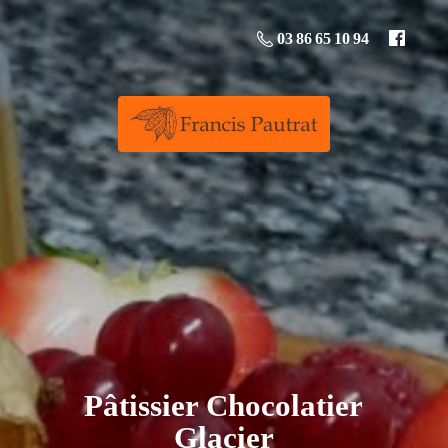
03 86 65 10 94
Pâtissier
Chocolatier
Glacier