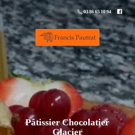
03 86 65 10 94
Pâtissier
Chocolatier
Glacier