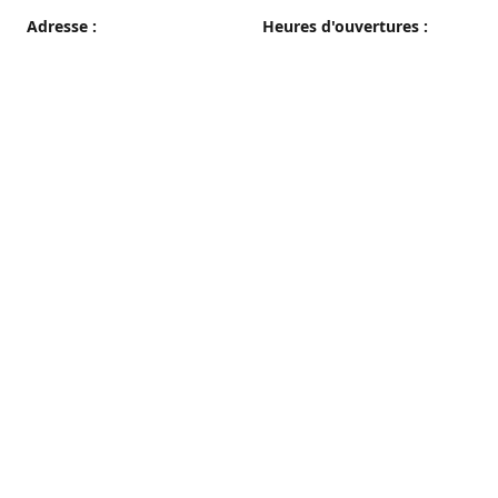
Adresse :
Heures d'ouvertures :
38 grande rue, 89100 Sens
du Mercredi au Samedi
08h00 - 19h00
Plan d'accès
Dimanche
08h00 - 12h30
Lundi et Mardi
Fermé
Nous contacter
03 86 65 10 94
patisseriepautrat@orange.fr
francispautrat.fr