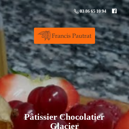
03 86 65 10 94
Pâtissier
Chocolatier
Glacier