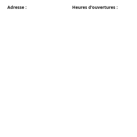
Adresse :
Heures d'ouvertures :
38 grande rue, 89100 Sens
du Mercredi au Samedi
08h00 - 19h00
Plan d'accès
Dimanche
08h00 - 12h30
Lundi et Mardi
Fermé
Nous contacter
03 86 65 10 94
patisseriepautrat@orange.fr
francispautrat.fr