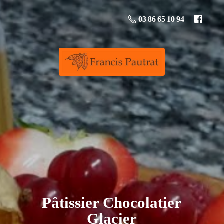
03 86 65 10 94
Pâtissier
Chocolatier
Glacier