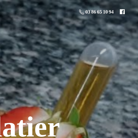
03 86 65 10 94
atier