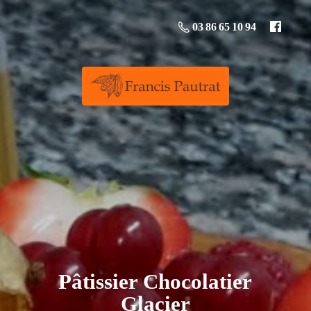
03 86 65 10 94
Pâtissier
Chocolatier
Glacier