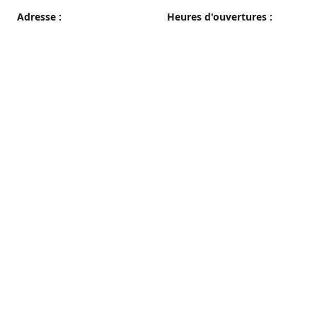
Adresse :
Heures d'ouvertures :
38 grande rue, 89100 Sens
du Mercredi au Samedi
08h00 - 19h00
Plan d'accès
Dimanche
08h00 - 12h30
Lundi et Mardi
Fermé
Nous contacter
03 86 65 10 94
patisseriepautrat@orange.fr
francispautrat.fr