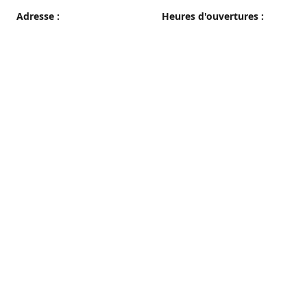
Adresse :
Heures d'ouvertures :
38 grande rue, 89100 Sens
du Mercredi au Samedi
08h00 - 19h00
Plan d'accès
Dimanche
08h00 - 12h30
Lundi et Mardi
Fermé
Nous contacter
03 86 65 10 94
patisseriepautrat@orange.fr
francispautrat.fr