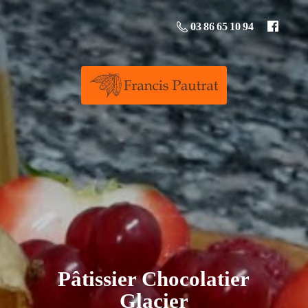
03 86 65 10 94
Pâtissier
Chocolatier
Glacier