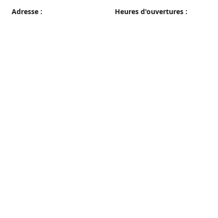
Adresse :
Heures d'ouvertures :
38 grande rue, 89100 Sens
du Mercredi au Samedi
08h00 - 19h00
Plan d'accès
Dimanche
08h00 - 12h30
Lundi et Mardi
Fermé
Nous contacter
03 86 65 10 94
patisseriepautrat@orange.fr
francispautrat.fr