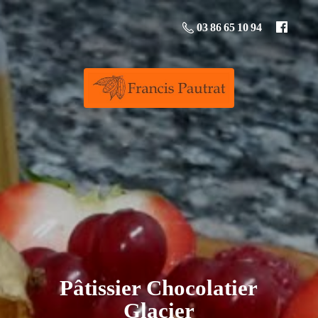
03 86 65 10 94
Pâtissier
Chocolatier
Glacier