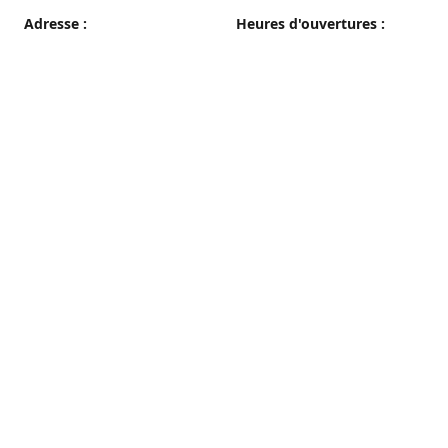
Adresse :
Heures d'ouvertures :
38 grande rue, 89100 Sens
du Mercredi au Samedi
08h00 - 19h00
Plan d'accès
Dimanche
08h00 - 12h30
Lundi et Mardi
Fermé
Nous contacter
03 86 65 10 94
patisseriepautrat@orange.fr
francispautrat.fr