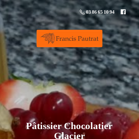
03 86 65 10 94
Pâtissier
Chocolatier
Glacier