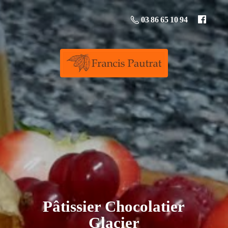
03 86 65 10 94
Pâtissier
Chocolatier
Glacier