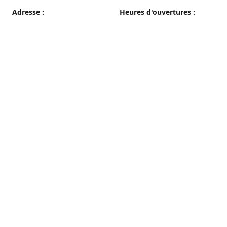
Adresse :
Heures d'ouvertures :
38 grande rue, 89100 Sens
du Mercredi au Samedi
08h00 - 19h00
Plan d'accès
Dimanche
08h00 - 12h30
Lundi et Mardi
Fermé
Nous contacter
03 86 65 10 94
patisseriepautrat@orange.fr
francispautrat.fr