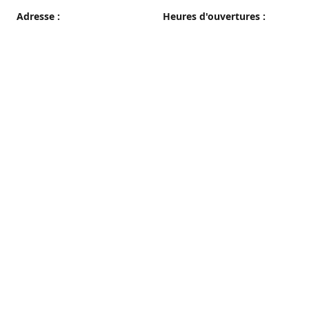
Adresse :
Heures d'ouvertures :
38 grande rue, 89100 Sens
du Mercredi au Samedi
08h00 - 19h00
Plan d'accès
Dimanche
08h00 - 12h30
Lundi et Mardi
Fermé
Nous contacter
03 86 65 10 94
patisseriepautrat@orange.fr
francispautrat.fr