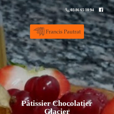
03 86 65 10 94
Pâtissier
Chocolatier
Glacier