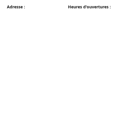
Adresse :
Heures d'ouvertures :
38 grande rue, 89100 Sens
du Mercredi au Samedi
08h00 - 19h00
Plan d'accès
Dimanche
08h00 - 12h30
Lundi et Mardi
Fermé
Nous contacter
03 86 65 10 94
patisseriepautrat@orange.fr
francispautrat.fr