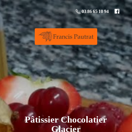
03 86 65 10 94
Pâtissier
Chocolatier
Glacier