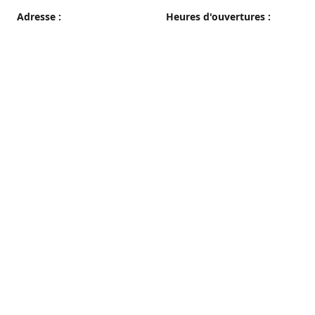
Adresse :
Heures d'ouvertures :
38 grande rue, 89100 Sens
du Mercredi au Samedi
08h00 - 19h00
Plan d'accès
Dimanche
08h00 - 12h30
Lundi et Mardi
Fermé
Nous contacter
03 86 65 10 94
patisseriepautrat@orange.fr
francispautrat.fr