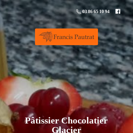
03 86 65 10 94
Pâtissier
Chocolatier
Glacier