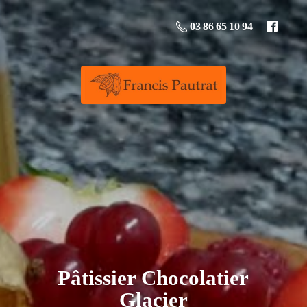
03 86 65 10 94
Pâtissier
Chocolatier
Glacier