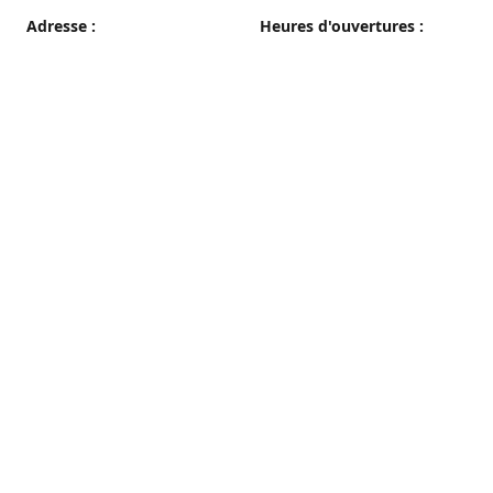
Adresse :
Heures d'ouvertures :
38 grande rue, 89100 Sens
du Mercredi au Samedi
08h00 - 19h00
Plan d'accès
Dimanche
08h00 - 12h30
Lundi et Mardi
Fermé
Nous contacter
03 86 65 10 94
patisseriepautrat@orange.fr
francispautrat.fr