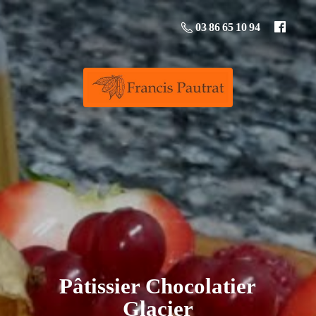
03 86 65 10 94
Pâtissier
Chocolatier
Glacier