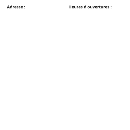
Adresse :
Heures d'ouvertures :
38 grande rue, 89100 Sens
du Mercredi au Samedi
08h00 - 19h00
Plan d'accès
Dimanche
08h00 - 12h30
Lundi et Mardi
Fermé
Nous contacter
03 86 65 10 94
patisseriepautrat@orange.fr
francispautrat.fr