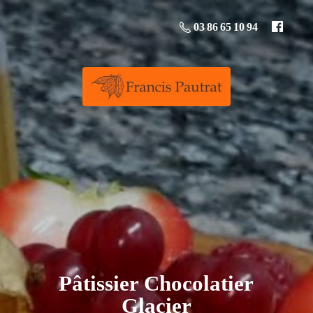
03 86 65 10 94
Pâtissier
Chocolatier
Glacier