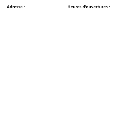
Adresse :
Heures d'ouvertures :
38 grande rue, 89100 Sens
du Mercredi au Samedi
08h00 - 19h00
Plan d'accès
Dimanche
08h00 - 12h30
Lundi et Mardi
Fermé
Nous contacter
03 86 65 10 94
patisseriepautrat@orange.fr
francispautrat.fr