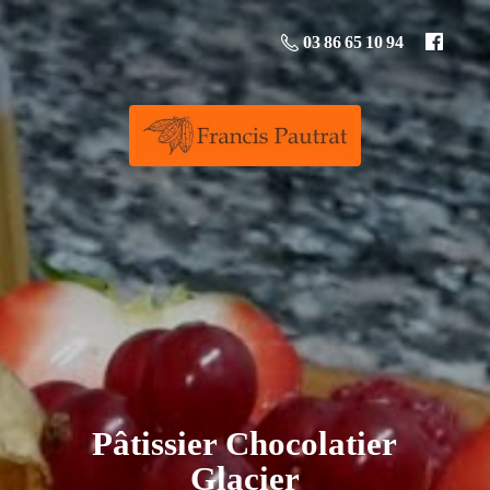
03 86 65 10 94
Pâtissier
Chocolatier
Glacier