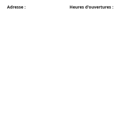
Adresse :
Heures d'ouvertures :
38 grande rue, 89100 Sens
du Mercredi au Samedi
08h00 - 19h00
Plan d'accès
Dimanche
08h00 - 12h30
Lundi et Mardi
Fermé
Nous contacter
03 86 65 10 94
patisseriepautrat@orange.fr
francispautrat.fr